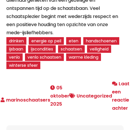
allemaal genieten van een gezellige en
ontspannen tijd op de schaatsbaan. Veel
schaatsplezier begint met wederzijds respect en
een positieve houding ten opzichte van onze
mede-ijsliefhebbers.
drinken
energie op peil
eten
handschoenen
ijsbaan
ijscondities
schaatsen
veiligheid
venlo
venlo schaatsen
warme kleding
winterse sfeer
Laat
05
een
oktober
Uncategorized
reactie
2025
achter