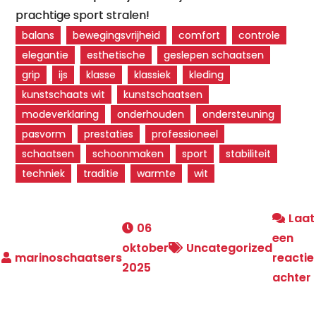
prachtige sport stralen!
balans
bewegingsvrijheid
comfort
controle
elegantie
esthetische
geslepen schaatsen
grip
ijs
klasse
klassiek
kleding
kunstschaats wit
kunstschaatsen
modeverklaring
onderhouden
ondersteuning
pasvorm
prestaties
professioneel
schaatsen
schoonmaken
sport
stabiliteit
techniek
traditie
warmte
wit
Laat
06
een
oktober
Uncategorized
reactie
2025
achter