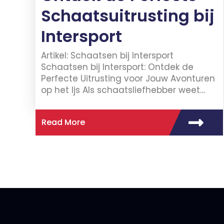
Schaatsuitrusting bij
Intersport
Artikel: Schaatsen bij Intersport
Schaatsen bij Intersport: Ontdek de
Perfecte Uitrusting voor Jouw Avonturen
op het Ijs Als schaatsliefhebber weet…
Read More