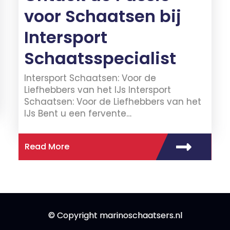
voor Schaatsen bij
Intersport
Schaatsspecialist
Intersport Schaatsen: Voor de
Liefhebbers van het IJs Intersport
Schaatsen: Voor de Liefhebbers van het
IJs Bent u een fervente…
Read More
© Copyright marinoschaatsers.nl