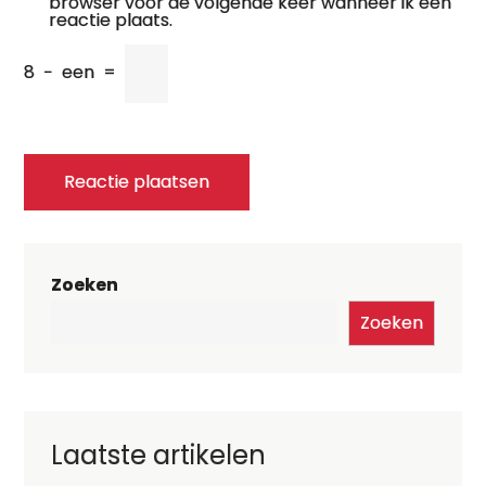
browser voor de volgende keer wanneer ik een
reactie plaats.
8
−
een
=
Zoeken
Zoeken
Laatste artikelen