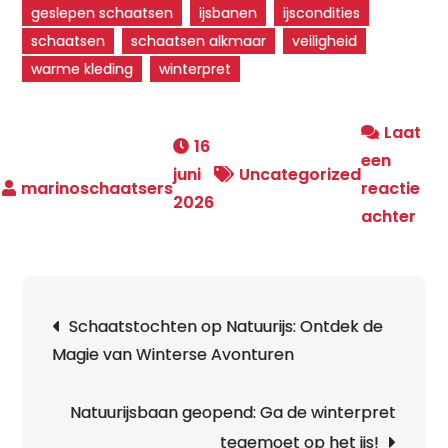
geslepen schaatsen
ijsbanen
ijscondities
schaatsen
schaatsen alkmaar
veiligheid
warme kleding
winterpret
Laat
16
een
juni
Uncategorized
reactie
2026
op
achter
Sch
in
Alk
Berichtnavigatie
Schaatstochten op Natuurijs: Ontdek de
Bel
Magie van Winterse Avonturen
de
Win
Mag
Natuurijsbaan geopend: Ga de winterpret
op
tegemoet op het ijs!