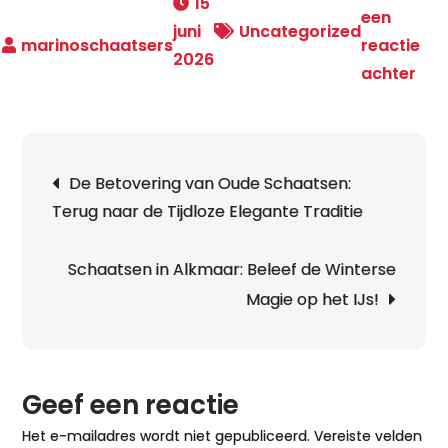
15
een
juni
Uncategorized
reactie
2026
op
achter
Sch
op
Natu
Berichtnavigatie
De Betovering van Oude Schaatsen:
Ont
Terug naar de Tijdloze Elegante Traditie
de
Mag
van
Schaatsen in Alkmaar: Beleef de Winterse
Win
Magie op het IJs!
Avo
Geef een reactie
Het e-mailadres wordt niet gepubliceerd.
Vereiste velden