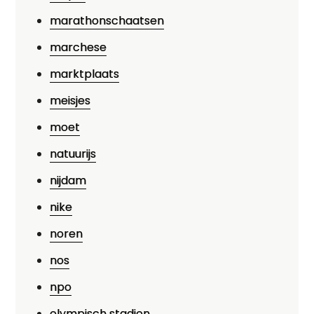
marathonschaatsen
marchese
marktplaats
meisjes
moet
natuurijs
nijdam
nike
noren
nos
npo
olympisch stadion