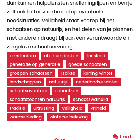
dan kunnen hulpdiensten sneller ingrijpen en ben je
zelf ook beter voorbereid op eventuele
noodsituaties. Veiligheid staat voorop bij het
schaatsen op natuurijs, en het delen van je plannen
met anderen draagt bij aan een verantwoorde en
zorgeloze schaatservaring.
amsterdam
eten en drinken
friesland
generatie op generatie
goede schaatsen
groepen schaatsen
ijsdikte
koning winter
landschappen
natuurijs
nederlandse winter
schaatsavontuur
schaatsen
schaatstochten natuurijs
schaatswalhalla
traditie
uitrusting
veiligheid
vrijheid
warme kleding
winterse beleving
Laat