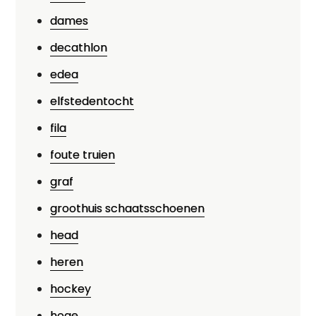
dames
decathlon
edea
elfstedentocht
fila
foute truien
graf
groothuis schaatsschoenen
head
heren
hockey
hoge