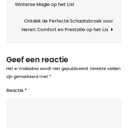
Winterse Magie op het IJs!
win
teg
op
Ontdek de Perfecte Schaatsbroek voor
het
Heren: Comfort en Prestatie op het IJs
ijs!
Geef een reactie
Het e-mailadres wordt niet gepubliceerd.
Vereiste velden
zijn gemarkeerd met
*
Reactie
*