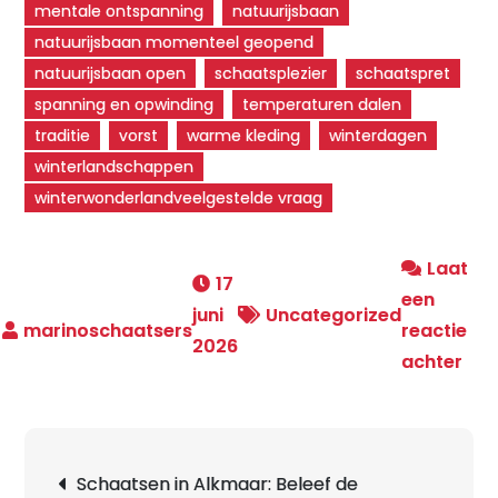
mentale ontspanning
natuurijsbaan
natuurijsbaan momenteel geopend
natuurijsbaan open
schaatsplezier
schaatspret
spanning en opwinding
temperaturen dalen
traditie
vorst
warme kleding
winterdagen
winterlandschappen
winterwonderlandveelgestelde vraag
Laat
17
een
juni
Uncategorized
reactie
2026
op
achter
Nat
geo
Ga
Berichtnavigatie
Schaatsen in Alkmaar: Beleef de
de