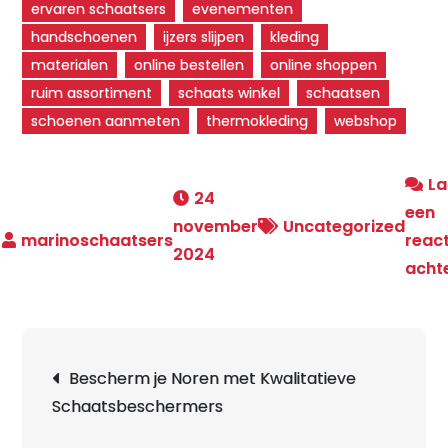
ervaren schaatsers
evenementen
handschoenen
ijzers slijpen
kleding
materialen
online bestellen
online shoppen
ruim assortiment
schaats winkel
schaatsen
schoenen aanmeten
thermokleding
webshop
La
24
een
november
Uncategorized
react
2024
acht
Berichtnavigatie
Bescherm je Noren met Kwalitatieve
Schaatsbeschermers