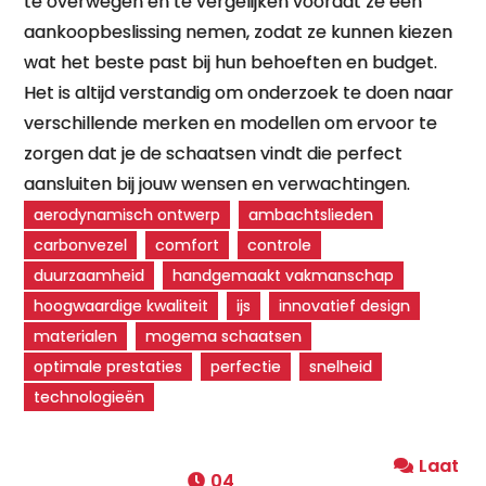
te overwegen en te vergelijken voordat ze een
aankoopbeslissing nemen, zodat ze kunnen kiezen
wat het beste past bij hun behoeften en budget.
Het is altijd verstandig om onderzoek te doen naar
verschillende merken en modellen om ervoor te
zorgen dat je de schaatsen vindt die perfect
aansluiten bij jouw wensen en verwachtingen.
aerodynamisch ontwerp
ambachtslieden
carbonvezel
comfort
controle
duurzaamheid
handgemaakt vakmanschap
hoogwaardige kwaliteit
ijs
innovatief design
materialen
mogema schaatsen
optimale prestaties
perfectie
snelheid
technologieën
Laat
04