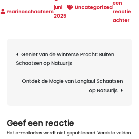
een
juni
Uncategorized
reactie
2025
op
achter
Ont
de
Mag
Berichtnavigatie
Geniet van de Winterse Pracht: Buiten
va
Schaatsen op Natuurijs
Mo
Sch
Inn
Ontdek de Magie van Langlauf Schaatsen
en
op Natuurijs
Kwa
op
het
Geef een reactie
IJs
Het e-mailadres wordt niet gepubliceerd.
Vereiste velden