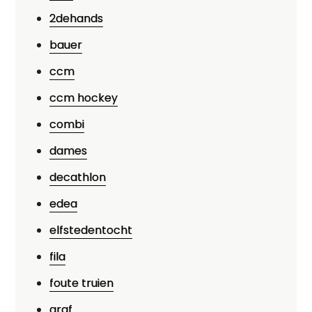
2dehands
bauer
ccm
ccm hockey
combi
dames
decathlon
edea
elfstedentocht
fila
foute truien
graf