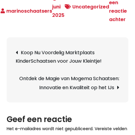
een
juni
Uncategorized
reactie
2025
op
achter
Gen
van
de
Berichtnavigatie
Koop Nu Voordelig Marktplaats
Win
KinderSchaatsen voor Jouw Kleintje!
Pra
Bui
Sch
Ontdek de Magie van Mogema Schaatsen:
op
Innovatie en Kwaliteit op het IJs
Nat
Geef een reactie
Het e-mailadres wordt niet gepubliceerd.
Vereiste velden