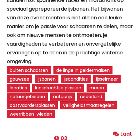
kanalen tot spannende races en marathons op
speciaal geprepareerde ijsbanen. Het bijwonen
van deze evenementen is niet alleen een leuke
manier om je passie voor schaatsen te delen, maar
ook om nieuwe mensen te ontmoeten, je
vaardigheden te verbeteren en onvergetelijke
ervaringen op te doen in de prachtige winterse
omgeving.
buiten schaatsen
de linge in geldermalsen
gouwzee
ijsbanen
ijscondities
ijsselmeer
locaties
loosdrechtse plassen
meren
natuurgebieden
natuurijs
nederland
oostvaardersplassen
veiligheidsmaatregelen
weerribben-wieden
Laat
03