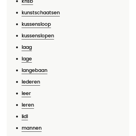
knsb
kunstschaatsen
kussensloop
kussenslopen
laag
lage
langebaan
lederen
leer
leren
lidl
mannen