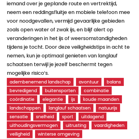
iemand over je geplande route en vertrektijd,
neem een reddingsfluitje en mobiele telefoon mee
voor noodgevallen, vermijd gevaarlijke gebieden
zoals open water of zwak ijs, en blijf alert op
veranderingen in het ijs of weersomstandigheden
tijdens je tocht. Door deze veiligheidstips in acht te
nemen, kun je optimaal genieten van langlauf
schaatsen terwijl je jezelf beschermt tegen
mogelijke risico’s.
adembenemend landschap
avontuur
balans
bevredigend
buitensporten
combinatie
coördinatie
elegantie
ijs
koude maanden
landschappen
langlauf schaatsen
natuurijs
sensatie
snelheid
sport
uitdagend
uithoudingsvermogen
uitrusting
vaardigheden
veiligheid
winterse omgeving