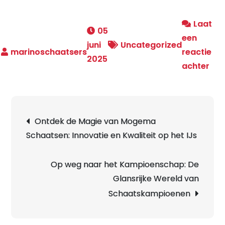
Laat
05
een
juni
Uncategorized
reactie
2025
op
achter
Ont
de
Mag
Berichtnavigatie
Ontdek de Magie van Mogema
van
Schaatsen: Innovatie en Kwaliteit op het IJs
Lan
Sch
op
Op weg naar het Kampioenschap: De
Nat
Glansrijke Wereld van
Schaatskampioenen