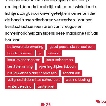
vrienden en familie. Samen glijden over het ijs,
omringd door de feestelijke sfeer en twinkelende
lichtjes, zorgt voor onvergetelijke momenten die
de band tussen dierbaren versterken. Laat het
kerstschaatsen een bron van vreugde en
samenhorigheid zijn tijdens deze magische tijd van
het jaar.
betoverende ervaring
goed passende schaatsen
handschoenen
ijs
ijsbaan
kerst evenementen
kerst schaatsen
kerststemming
openingstijden ijsbaan
rustig wennen aan schaatsen
schaatsen
veiligheid tijdens het schaatsen
warme kleding
winterbeleving
winterpret
La
26