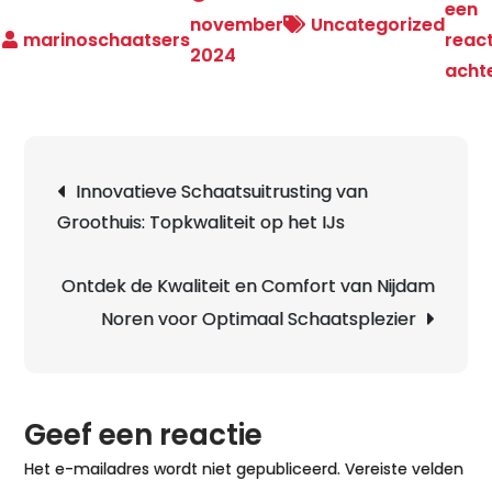
een
november
Uncategorized
react
2024
acht
Berichtnavigatie
Innovatieve Schaatsuitrusting van
Groothuis: Topkwaliteit op het IJs
Ontdek de Kwaliteit en Comfort van Nijdam
Noren voor Optimaal Schaatsplezier
Geef een reactie
Het e-mailadres wordt niet gepubliceerd.
Vereiste velden