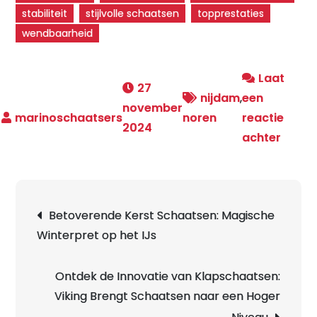
stabiliteit
stijlvolle schaatsen
topprestaties
wendbaarheid
Laat
27
nijdam
,
een
november
noren
reactie
2024
op
achter
Ontde
de
Kwalit
Berichtnavigatie
Betoverende Kerst Schaatsen: Magische
en
Winterpret op het IJs
Comfo
van
Nijda
Ontdek de Innovatie van Klapschaatsen:
Noren
Viking Brengt Schaatsen naar een Hoger
voor