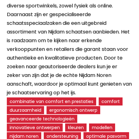
diverse sportwinkels, zowel fysiek als online.
Daarnaast zijn er gespecialiseerde
schaatsspeciaalzaken die een uitgebreid
assortiment van Nijdam schaatsen aanbieden. Het
is raadzaam om te kijken naar erkende
verkooppunten en retailers die garant staan voor
authentieke en kwalitatieve producten. Door te
zoeken naar geautoriseerde dealers kun je er
zeker van zijn dat je de echte Nijdam Noren
aanschaft, waardoor je optimaal kunt genieten van
je schaatservaring op het ijs.
combinatie van comfort en prestaties
comfort
duurzaamheid
ergonomisch ontwerp
geavanceerde technologieën
innovatieve ontwerpen
kleuren
modellen
nijdam noren
ondersteuning
optimale pasvorm