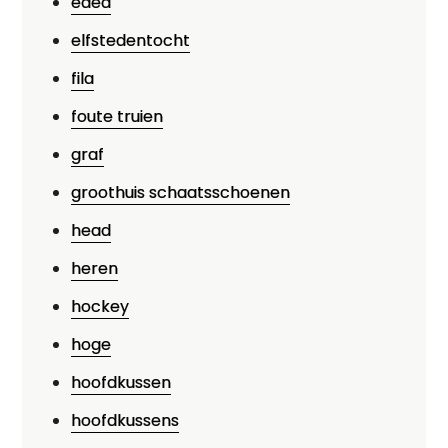
edea
elfstedentocht
fila
foute truien
graf
groothuis schaatsschoenen
head
heren
hockey
hoge
hoofdkussen
hoofdkussens