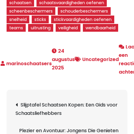
schaatsen
schaatsvaardigheden oefenen
scheenbeschermers
schouderbeschermers
snelheid
sticks
stickvaardigheden oefenen
teams
uitrusting
veiligheid
wendbaarheid
La
24
een
augustus
Uncategorized
reacti
2025
achte
Berichtnavigatie
Slijptafel Schaatsen Kopen: Een Gids voor
Schaatsliefhebbers
Plezier en Avontuur: Jongens Die Genieten