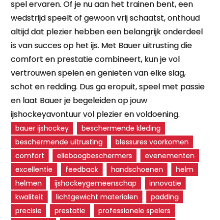
spel ervaren. Of je nu aan het trainen bent, een
wedstrijd speelt of gewoon vrij schaatst, onthoud
altijd dat plezier hebben een belangrijk onderdeel
is van succes op het ijs. Met Bauer uitrusting die
comfort en prestatie combineert, kun je vol
vertrouwen spelen en genieten van elke slag,
schot en redding. Dus ga eropuit, speel met passie
en laat Bauer je begeleiden op jouw
ijshockeyavontuur vol plezier en voldoening.
bauer ijshockey
beschermende kleding
beschermende uitrusting
blessures voorkomen
comfort
elleboogbeschermers
evenementen
excellentie
feedback
handschoenen
helm
helmen
ijshockeygemeenschap
innovatie
kwaliteit
lichtgewicht materialen
padding
precisie
prestatie
professionele spelers