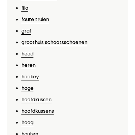
fila
foute truien
graf
groothuis schaatsschoenen
head
heren
hockey
hoge
hoofdkussen
hoofdkussens
hoog
houten