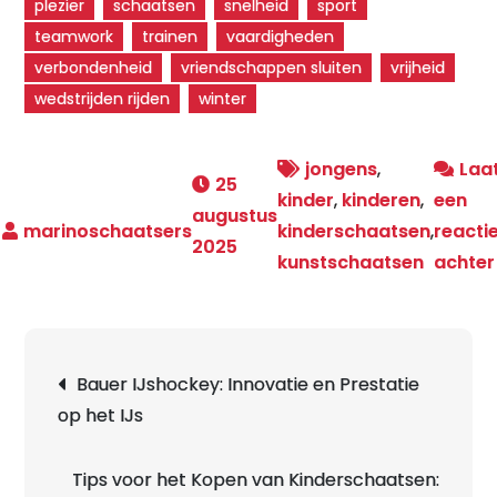
plezier
schaatsen
snelheid
sport
teamwork
trainen
vaardigheden
verbondenheid
vriendschappen sluiten
vrijheid
wedstrijden rijden
winter
jongens
,
Laa
25
kinder
,
kinderen
,
een
augustus
kinderschaatsen
,
reacti
2025
kunstschaatsen
achter
Berichtnavigatie
Bauer IJshockey: Innovatie en Prestatie
op het IJs
Tips voor het Kopen van Kinderschaatsen: