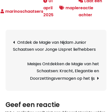
01
Laat een
april
maple
reactie
op
2025
achter
Ontdek
de
Snelheid
Berichtnavigatie
Ontdek de Magie van Nijdam Junior
en
Schaatsen voor Jonge IJspret liefhebbers
Comfort
van
de
Meisjes Ontdekken de Magie van het
Maple
Schaatsen: Kracht, Elegantie en
Klapscha
Doorzettingsvermogen op het Ijs
op
het
IJs
Geef een reactie