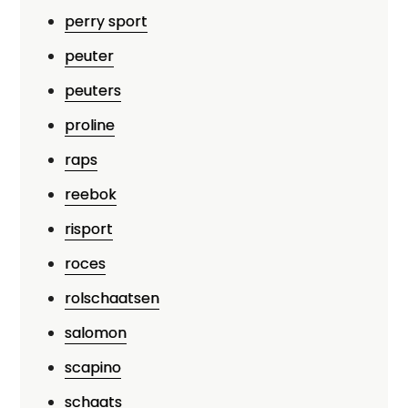
perry sport
peuter
peuters
proline
raps
reebok
risport
roces
rolschaatsen
salomon
scapino
schaats