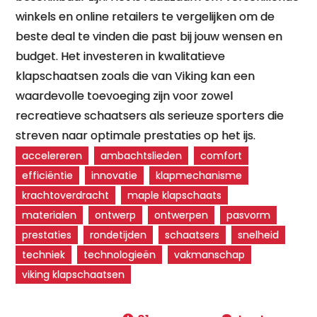
winkels en online retailers te vergelijken om de
beste deal te vinden die past bij jouw wensen en
budget. Het investeren in kwalitatieve
klapschaatsen zoals die van Viking kan een
waardevolle toevoeging zijn voor zowel
recreatieve schaatsers als serieuze sporters die
streven naar optimale prestaties op het ijs.
accelereren
ambachtslieden
comfort
efficiëntie
innovatie
klapmechanisme
krachtoverdracht
maple klapschaats
materialen
ontwerp
ontwerpen
pasvorm
prestaties
rondetijden
schaatsers
snelheid
techniek
technologieën
vakmanschap
viking klapschaatsen