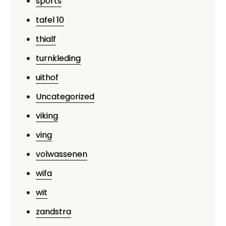
sports
tafel 10
thialf
turnkleding
uithof
Uncategorized
viking
ving
volwassenen
wifa
wit
zandstra