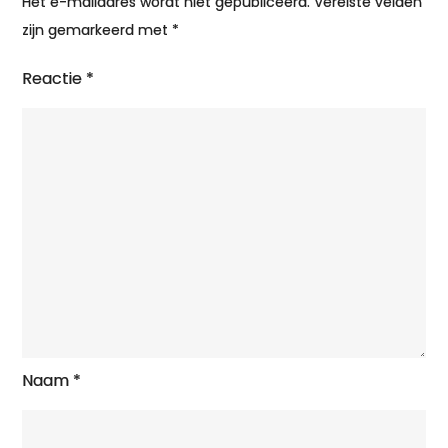
Het e-mailadres wordt niet gepubliceerd.
Vereiste velden
zijn gemarkeerd met
*
Reactie
*
Naam
*