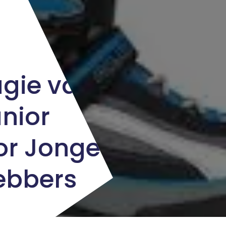
gie van
nior
or Jonge
hebbers