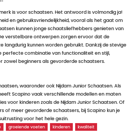
erk is voor schaatsen. Het antwoord is volmondig ja!
eid en gebruiksvriendelijkheid, vooral als het gaat om
haatsen kunnen jonge schaatsliefhebbers genieten van
. De verstelbare ontwerpen zorgen ervoor dat de
 langdurig kunnen worden gebruikt. Dankzij de stevige
erfecte combinatie van functionaliteit en stijl,
r zowel beginners als gevorderde schaatsers.
haatsen, waaronder ook Nijdam Junior Schaatsen. Als
ng heeft Scapino vaak verschillende modellen en maten
es voor kinderen zoals de Nijdam Junior Schaatsen. Of
s of meer gevorderde schaatsers, bij Scapino kun je
itrusting voor het hele gezin.
e
groeiende voeten
kinderen
kwaliteit