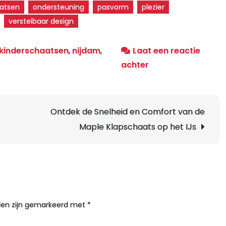
aatsen
ondersteuning
pasvorm
plezier
verstelbaar design
kinderschaatsen
,
nijdam
,
Laat een reactie
op
achter
Ontdek
de
Magie
Ontdek de Snelheid en Comfort van de
van
Maple Klapschaats op het IJs
Nijdam
Junior
Schaatsen
voor
Jonge
lden zijn gemarkeerd met
*
IJspret
liefhebbers