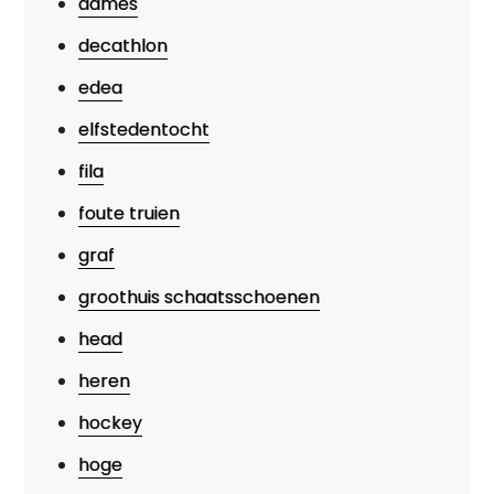
dames
decathlon
edea
elfstedentocht
fila
foute truien
graf
groothuis schaatsschoenen
head
heren
hockey
hoge