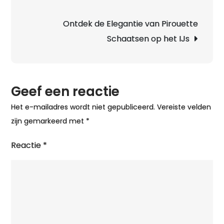
het
Sch
Ontdek de Elegantie van Pirouette
Kra
Schaatsen op het IJs
Ele
en
Doo
op
Geef een reactie
het
Het e-mailadres wordt niet gepubliceerd.
Vereiste velden
Ijs
zijn gemarkeerd met
*
Reactie
*