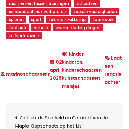
rust nemen tussen trainingen
schaatsen
schaatstechniek verbeteren
sociale vaardigheden
spieren
sport
talentontwikkeling
teamwork
techniek
vrijheid
warme kleding dragen
zelfvertrouwen
kinder
,
Laat
02
kinderen
,
een
april
kinderschaatsen
,
reactie
2025
kunstschaatsen
,
op
achter
meisjes
Mei
Ont
de
Berichtnavigatie
Mag
Ontdek de Snelheid en Comfort van de
van
Maple Klapschaats op het IJs