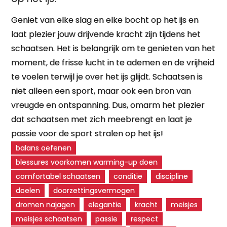
Geniet van elke slag en elke bocht op het ijs en
laat plezier jouw drijvende kracht zijn tijdens het
schaatsen. Het is belangrijk om te genieten van het
moment, de frisse lucht in te ademen en de vrijheid
te voelen terwijl je over het ijs glijdt. Schaatsen is
niet alleen een sport, maar ook een bron van
vreugde en ontspanning. Dus, omarm het plezier
dat schaatsen met zich meebrengt en laat je
passie voor de sport stralen op het ijs!
balans oefenen
blessures voorkomen warming-up doen
comfortabel schaatsen
conditie
discipline
doelen
doorzettingsvermogen
dromen najagen
elegantie
kracht
meisjes
meisjes schaatsen
passie
respect