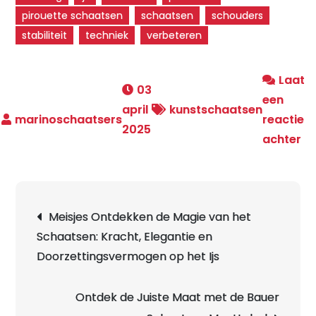
pirouette schaatsen
schaatsen
schouders
stabiliteit
techniek
verbeteren
Laat
03
een
april
kunstschaatsen
reactie
2025
o
achter
On
de
El
Berichtnavigatie
Meisjes Ontdekken de Magie van het
va
Schaatsen: Kracht, Elegantie en
Pi
Doorzettingsvermogen op het Ijs
Sc
o
he
Ontdek de Juiste Maat met de Bauer