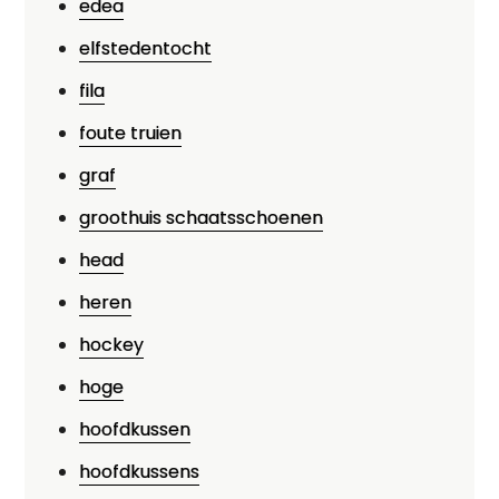
edea
elfstedentocht
fila
foute truien
graf
groothuis schaatsschoenen
head
heren
hockey
hoge
hoofdkussen
hoofdkussens