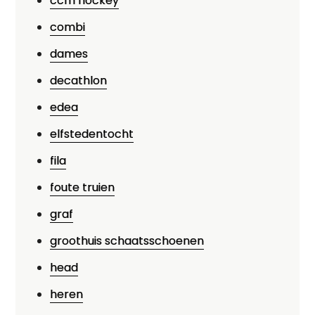
ccm hockey
combi
dames
decathlon
edea
elfstedentocht
fila
foute truien
graf
groothuis schaatsschoenen
head
heren