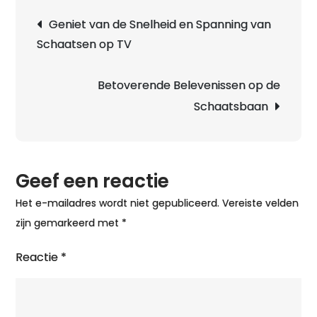
Magi
Berichtnavigatie
Geniet van de Snelheid en Spanning van
van
Schaatsen op TV
de
IJsh
Snelh
Betoverende Belevenissen op de
Wend
Schaatsbaan
en
Pres
op
Geef een reactie
het
IJs
Het e-mailadres wordt niet gepubliceerd.
Vereiste velden
zijn gemarkeerd met
*
Reactie
*