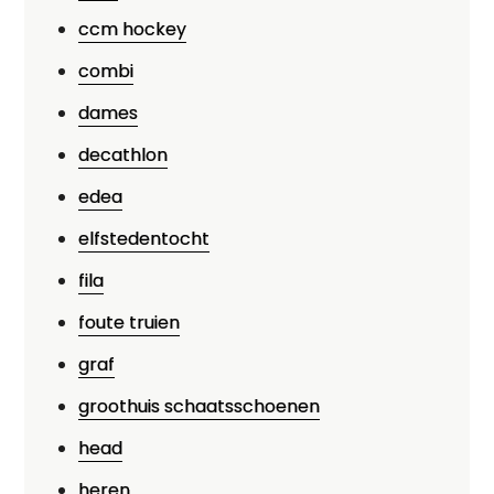
ccm hockey
combi
dames
decathlon
edea
elfstedentocht
fila
foute truien
graf
groothuis schaatsschoenen
head
heren