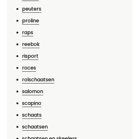
peuters
proline
raps
reebok
risport
roces
rolschaatsen
salomon
scapino
schaats
schaatsen
schaatsen en skeelers