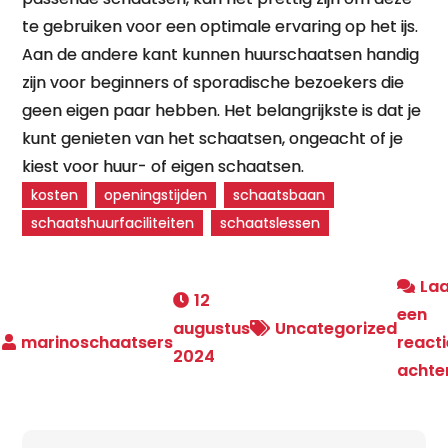
te gebruiken voor een optimale ervaring op het ijs.
Aan de andere kant kunnen huurschaatsen handig
zijn voor beginners of sporadische bezoekers die
geen eigen paar hebben. Het belangrijkste is dat je
kunt genieten van het schaatsen, ongeacht of je
kiest voor huur- of eigen schaatsen.
kosten
openingstijden
schaatsbaan
schaatshuurfaciliteiten
schaatslessen
La
12
een
augustus
Uncategorized
reacti
2024
achte