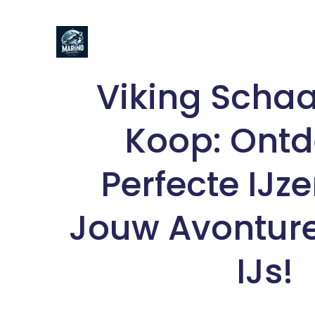
Naar
de
inhoud
gaan
Viking Schaa
Koop: Ontd
Perfecte IJze
Jouw Avonture
IJs!