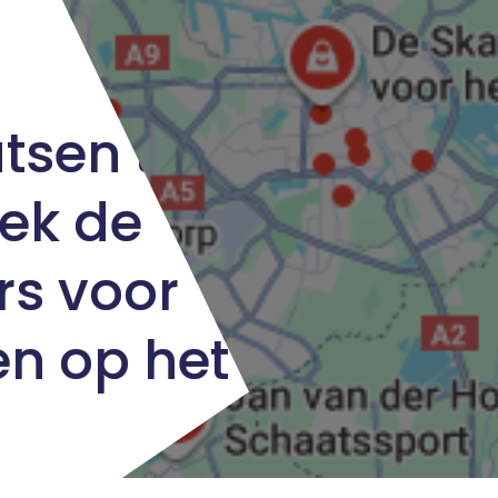
tsen te
ek de
rs voor
n op het