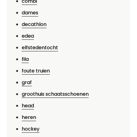
combi
dames
decathlon
edea
elfstedentocht
fila
foute truien
graf
groothuis schaatsschoenen
head
heren
hockey