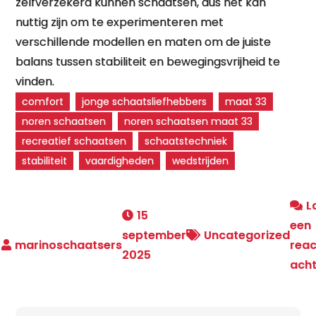
zelfverzekerd kunnen schaatsen, dus het kan
nuttig zijn om te experimenteren met
verschillende modellen en maten om de juiste
balans tussen stabiliteit en bewegingsvrijheid te
vinden.
comfort
jonge schaatsliefhebbers
maat 33
noren schaatsen
noren schaatsen maat 33
recreatief schaatsen
schaatstechniek
stabiliteit
vaardigheden
wedstrijden
L
15
een
september
Uncategorized
reac
2025
ach