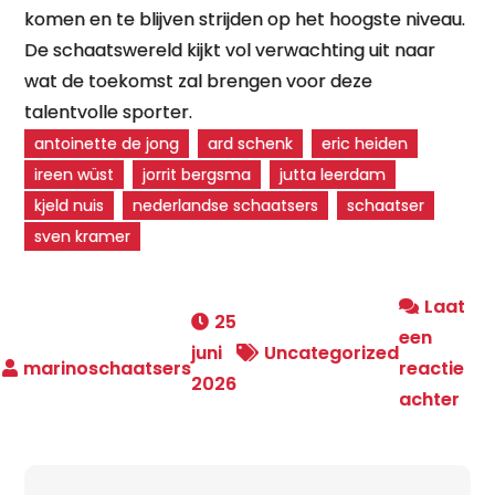
komen en te blijven strijden op het hoogste niveau.
De schaatswereld kijkt vol verwachting uit naar
wat de toekomst zal brengen voor deze
talentvolle sporter.
antoinette de jong
ard schenk
eric heiden
ireen wüst
jorrit bergsma
jutta leerdam
kjeld nuis
nederlandse schaatsers
schaatser
sven kramer
Laat
25
een
juni
Uncategorized
reactie
2026
op
achter
De
Pas
en