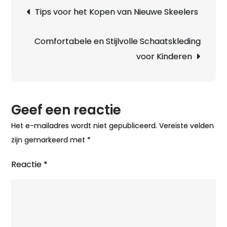
Berichtnavigatie
Tips voor het Kopen van Nieuwe Skeelers
Toe
van
een
Comfortabele en Stijlvolle Schaatskleding
Sch
voor Kinderen
Geef een reactie
Het e-mailadres wordt niet gepubliceerd.
Vereiste velden
zijn gemarkeerd met
*
Reactie
*