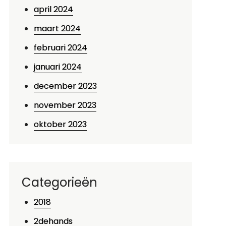
april 2024
maart 2024
februari 2024
januari 2024
december 2023
november 2023
oktober 2023
p
ips
oor
et
Categorieën
open
2018
an
ieuwe
2dehands