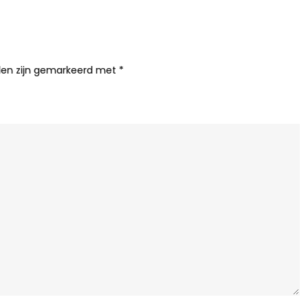
S
lden zijn gemarkeerd met
*