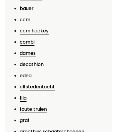
keelers
bauer
ccm
ccm hockey
combi
dames
decathlon
edea
elfstedentocht
fila
foute truien
graf
groothuis schaatsschoenen