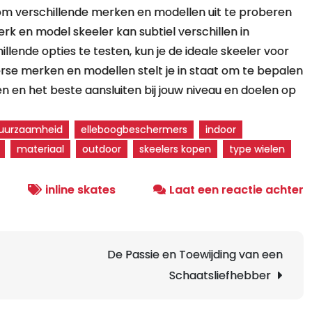
s om verschillende merken en modellen uit te proberen
erk en model skeeler kan subtiel verschillen in
llende opties te testen, kun je de ideale skeeler voor
rse merken en modellen stelt je in staat om te bepalen
 en het beste aansluiten bij jouw niveau en doelen op
uurzaamheid
elleboogbeschermers
indoor
materiaal
outdoor
skeelers kopen
type wielen
o
inline skates
Laat een reactie achter
T
v
h
De Passie en Toewijding van een
K
Schaatsliefhebber
v
N