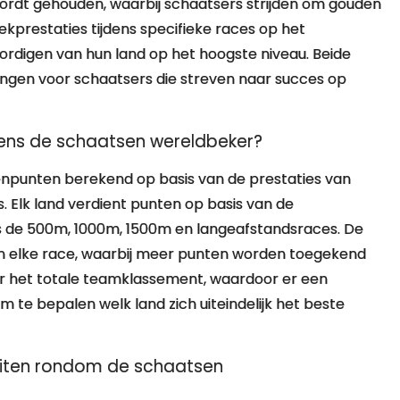
wordt gehouden, waarbij schaatsers strijden om gouden
iekprestaties tijdens specifieke races op het
rdigen van hun land op het hoogste niveau. Beide
ingen voor schaatsers die streven naar succes op
ens de schaatsen wereldbeker?
npunten berekend op basis van de prestaties van
es. Elk land verdient punten op basis van de
ls de 500m, 1000m, 1500m en langeafstandsraces. De
in elke race, waarbij meer punten worden toegekend
or het totale teamklassement, waardoor er een
te bepalen welk land zich uiteindelijk het beste
teiten rondom de schaatsen