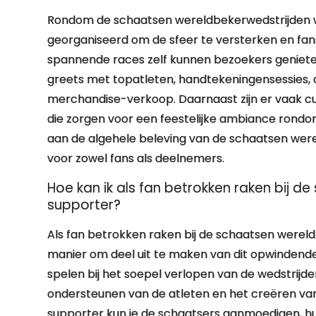
Rondom de schaatsen wereldbekerwedstrijden w
georganiseerd om de sfeer te versterken en fan
spannende races zelf kunnen bezoekers genieten
greets met topatleten, handtekeningensessies,
merchandise-verkoop. Daarnaast zijn er vaak c
die zorgen voor een feestelijke ambiance rond
aan de algehele beleving van de schaatsen wer
voor zowel fans als deelnemers.
Hoe kan ik als fan betrokken raken bij de 
supporter?
Als fan betrokken raken bij de schaatsen wereldb
manier om deel uit te maken van dit opwindende e
spelen bij het soepel verlopen van de wedstrijden
ondersteunen van de atleten en het creëren van
supporter kun je de schaatsers aanmoedigen, hu