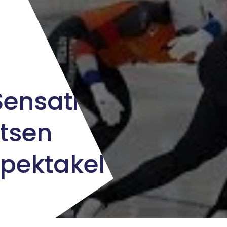
ensatie:
tsen
pektakel