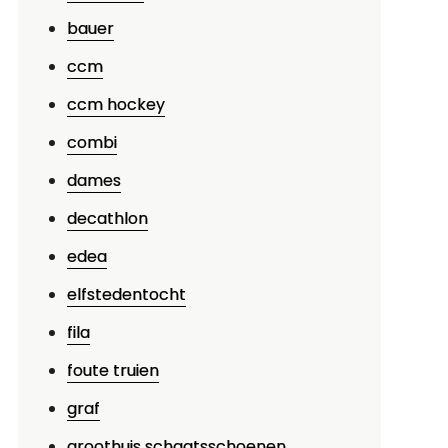
bauer
ccm
ccm hockey
combi
dames
decathlon
edea
elfstedentocht
fila
foute truien
graf
groothuis schaatsschoenen