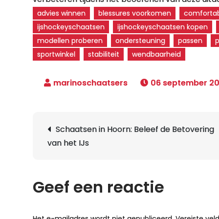
advies winnen
blessures voorkomen
comforta
ijshockeyschaatsen
ijshockeyschaatsen kopen
modellen proberen
ondersteuning
passen
sportwinkel
stabiliteit
wendbaarheid
06 september 2
Berichtnavigatie
Schaatsen in Hoorn: Beleef de Betovering
van het IJs
Geef een reactie
Het e-mailadres wordt niet gepubliceerd.
Vereiste ve