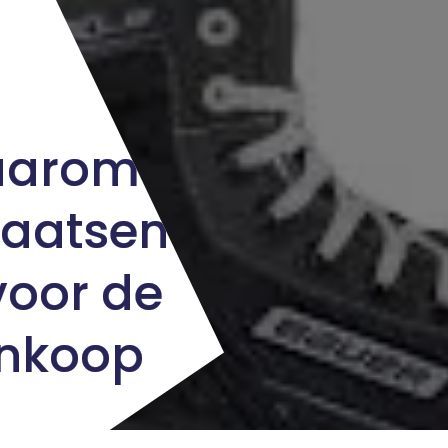
aarom
haatsen
voor de
ankoop