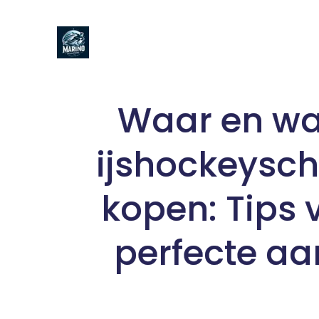
Naar
de
inhoud
gaan
Waar en w
ijshockeysc
kopen: Tips 
perfecte a