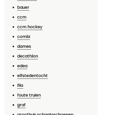
bauer
ccm
ccm hockey
combi
p
dames
aar
decathlon
n
aarom
edea
jshockeyschaatsen
elfstedentocht
open:
fila
ips
oor
foute truien
e
graf
erfecte
groothuis schaatsschoenen
ankoop