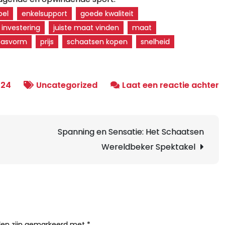
bel
enkelsupport
goede kwaliteit
investering
juiste maat vinden
maat
pasvorm
prijs
schaatsen kopen
snelheid
o
024
Uncategorized
Laat een reactie achter
W
e
w
Spanning en Sensatie: Het Schaatsen
i
Wereldbeker Spektakel
k
T
v
d
p
a
lden zijn gemarkeerd met
*