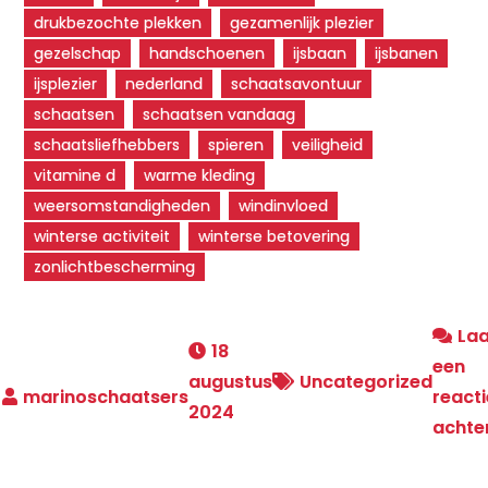
drukbezochte plekken
gezamenlijk plezier
gezelschap
handschoenen
ijsbaan
ijsbanen
ijsplezier
nederland
schaatsavontuur
schaatsen
schaatsen vandaag
schaatsliefhebbers
spieren
veiligheid
vitamine d
warme kleding
weersomstandigheden
windinvloed
winterse activiteit
winterse betovering
zonlichtbescherming
La
18
een
augustus
Uncategorized
reacti
2024
achte