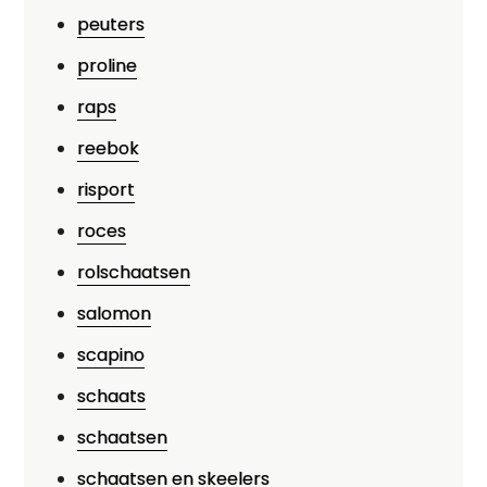
peuters
proline
raps
reebok
risport
roces
rolschaatsen
salomon
scapino
schaats
schaatsen
schaatsen en skeelers