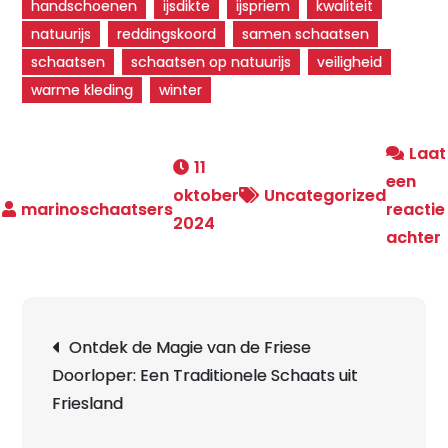
handschoenen
ijsdikte
ijspriem
kwaliteit
natuurijs
reddingskoord
samen schaatsen
schaatsen
schaatsen op natuurijs
veiligheid
warme kleding
winter
Laat
11
een
oktober
Uncategorized
reactie
2024
achter
Berichtnavigatie
Ontdek de Magie van de Friese
Doorloper: Een Traditionele Schaats uit
Friesland