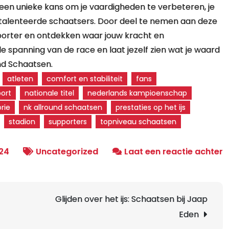
n een unieke kans om je vaardigheden te verbeteren, je
etalenteerde schaatsers. Door deel te nemen aan deze
porter en ontdekken waar jouw kracht en
de spanning van de race en laat jezelf zien wat je waard
nd Schaatsen.
atleten
comfort en stabiliteit
fans
port
nationale titel
nederlands kampioenschap
rie
nk allround schaatsen
prestaties op het ijs
stadion
supporters
topniveau schaatsen
o
24
Uncategorized
Laat een reactie achter
N
K
A
Glijden over het ijs: Schaatsen bij Jaap
S
Eden
D