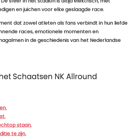
 sfeer in het stadion is altijd elektrisch, met
digen en juichen voor elke geslaagde race.
ent dat zowel atleten als fans verbindt in hun liefde
spannende races, emotionele momenten en
n nagalmen in de geschiedenis van het Nederlandse
j het Schaatsen NK Allround
en.
st.
rechtop staan.
ie te zijn.