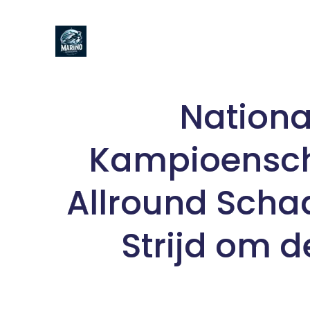
Naar
de
inhoud
gaan
Nationa
Kampioensc
Allround Scha
Strijd om de