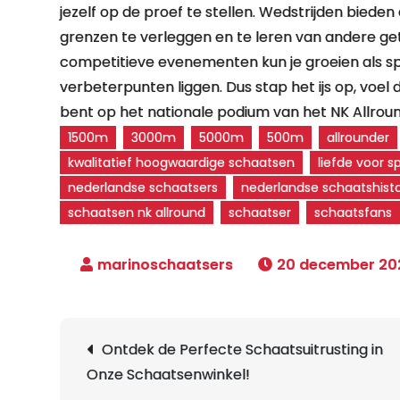
jezelf op de proef te stellen. Wedstrijden biede
grenzen te verleggen en te leren van andere g
competitieve evenementen kun je groeien als s
verbeterpunten liggen. Dus stap het ijs op, voel 
bent op het nationale podium van het NK Allrou
1500m
3000m
5000m
500m
allrounder
kwalitatief hoogwaardige schaatsen
liefde voor s
nederlandse schaatsers
nederlandse schaatshisto
schaatsen nk allround
schaatser
schaatsfans
20 december 20
Berichtnavigatie
Ontdek de Perfecte Schaatsuitrusting in
Onze Schaatsenwinkel!