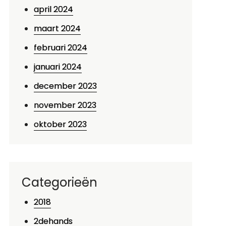
april 2024
maart 2024
februari 2024
januari 2024
december 2023
november 2023
oktober 2023
p
ationale
ampioenschappen
Categorieën
llround
2018
chaatsen:
e
2dehands