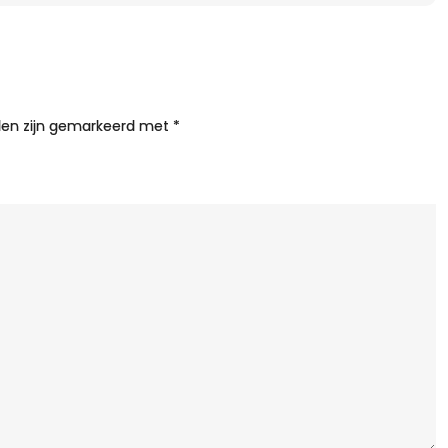
S
d
T
lden zijn gemarkeerd met
*