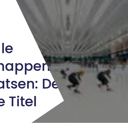
le
happen
atsen: De
 Titel