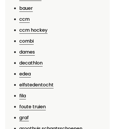
trijd
bauer
om
ccm
e
itel
ccm hockey
combi
dames
decathlon
edea
elfstedentocht
fila
foute truien
graf
groothuis schaatsschoenen