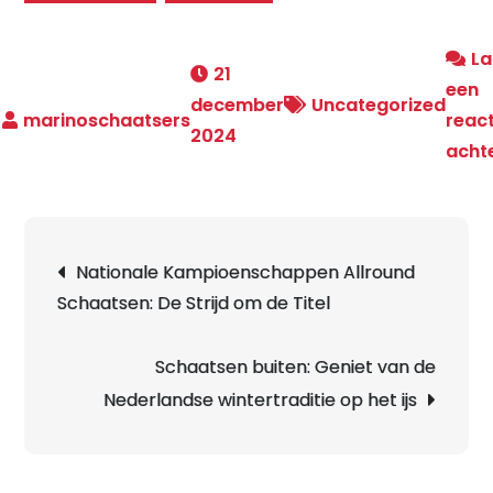
La
21
een
december
Uncategorized
react
2024
acht
Berichtnavigatie
Nationale Kampioenschappen Allround
Schaatsen: De Strijd om de Titel
Schaatsen buiten: Geniet van de
Nederlandse wintertraditie op het ijs