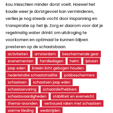
kou misschien minder dorst voelt. Hoewel het
koude weer je dorstgevoel kan verminderen,
verlies je nog steeds vocht door inspanning en
transpiratie op het ijs. Zorg er daarom voor dat je
regelmatig water drinkt om uitdroging te
voorkomen en optimaal te kunnen blijven
presteren op de schaatsbaan.
activiteiten
amsterdam
beschermende gear
evenementen
familiedagen
helm
ijsbaan
jaap eden
knieën licht gebogen houden
nederlandse schaatstraditie
polsbeschermers
schaatsen
schaatsen jaap eden
schaatservaring
schaatsliefhebbers
schaatsvaardigheden
stabiliteit en evenwicht
thema-avonden
vertrouwd raken met schaatsen
warme kleding
wedstrijden