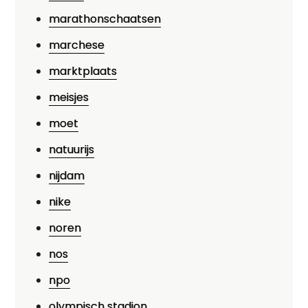
marathonschaatsen
marchese
marktplaats
meisjes
moet
natuurijs
nijdam
nike
noren
nos
npo
olympisch stadion