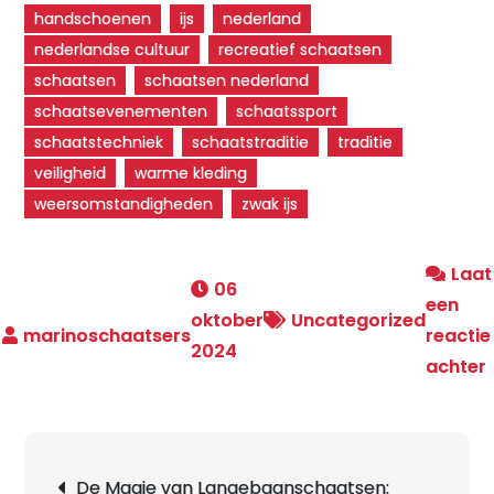
handschoenen
ijs
nederland
nederlandse cultuur
recreatief schaatsen
schaatsen
schaatsen nederland
schaatsevenementen
schaatssport
schaatstechniek
schaatstraditie
traditie
veiligheid
warme kleding
weersomstandigheden
zwak ijs
Laat
06
een
oktober
Uncategorized
reactie
2024
achter
Berichtnavigatie
De Magie van Langebaanschaatsen: