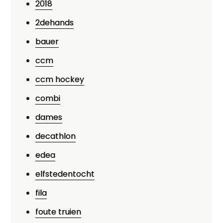
2018
2dehands
bauer
ccm
ccm hockey
combi
dames
decathlon
edea
elfstedentocht
fila
foute truien