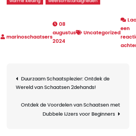
warme kleding
weersomstandigheden
La
08
een
augustus
Uncategorized
reacti
2024
achte
Berichtnavigatie
Duurzaam Schaatsplezier: Ontdek de
Wereld van Schaatsen 2dehands!
Ontdek de Voordelen van Schaatsen met
Dubbele IJzers voor Beginners