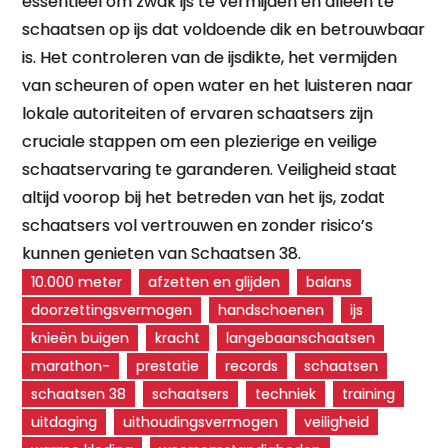
essentieel om zwak ijs te vermijden en alleen te
schaatsen op ijs dat voldoende dik en betrouwbaar
is. Het controleren van de ijsdikte, het vermijden
van scheuren of open water en het luisteren naar
lokale autoriteiten of ervaren schaatsers zijn
cruciale stappen om een plezierige en veilige
schaatservaring te garanderen. Veiligheid staat
altijd voorop bij het betreden van het ijs, zodat
schaatsers vol vertrouwen en zonder risico’s
kunnen genieten van Schaatsen 38.
10.000 meter
afzetten en glijden
balans
doorzettingsvermogen
handschoenen
ijs
knieën buigen
kracht
langebaanschaatsen
marathon-
prestatie
records
schaatsen
schaatsen 38
schaatsers
techniek
training
uitdaging
uithoudingsvermogen
veiligheid