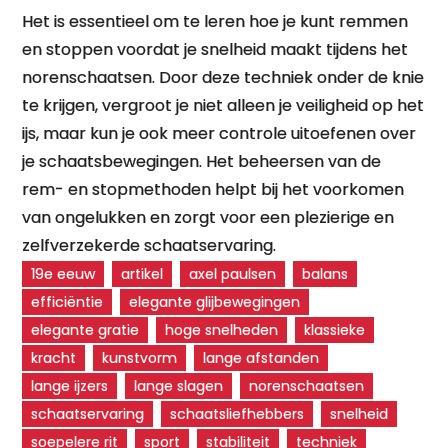
Het is essentieel om te leren hoe je kunt remmen
en stoppen voordat je snelheid maakt tijdens het
norenschaatsen. Door deze techniek onder de knie
te krijgen, vergroot je niet alleen je veiligheid op het
ijs, maar kun je ook meer controle uitoefenen over
je schaatsbewegingen. Het beheersen van de
rem- en stopmethoden helpt bij het voorkomen
van ongelukken en zorgt voor een plezierige en
zelfverzekerde schaatservaring.
19e eeuw
artikel
axel paulsen
balans
efficiëntie
elegante glijbewegingen
elegante gratie
hoge snelheden
klassieke
kracht
kunstvorm
lange afstanden
lange ijzers
lange slagen
norenschaatsen
schaatservaring
schaatsliefhebbers
snelheid
soepelere rit
sport
stabiliteit
techniek