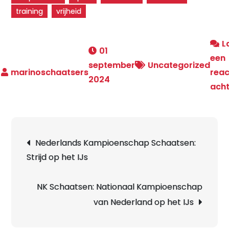
training
vrijheid
L
01
een
september
Uncategorized
reac
2024
ach
Berichtnavigatie
Nederlands Kampioenschap Schaatsen:
Strijd op het IJs
NK Schaatsen: Nationaal Kampioenschap
van Nederland op het IJs