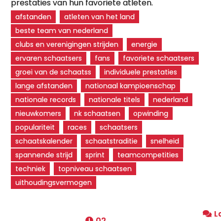
prestaties van hun favoriete atleten.
afstanden
atleten van het land
beste team van nederland
clubs en verenigingen strijden
energie
ervaren schaatsers
fans
favoriete schaatsers
groei van de schaatss
individuele prestaties
lange afstanden
nationaal kampioenschap
nationale records
nationale titels
nederland
nieuwkomers
nk schaatsen
opwinding
populariteit
races
schaatsers
schaatskalender
schaatstraditie
snelheid
spannende strijd
sprint
teamcompetities
techniek
topniveau schaatsen
uithoudingsvermogen
L
02