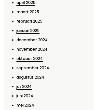
april 2025
maart 2025
februari 2025
p
ntdek
januari 2025
e
december 2024
legantie
november 2024
an
unstschaatsen
oktober 2024
n
september 2024
eiden
augustus 2024
juli 2024
juni 2024
mei 2024