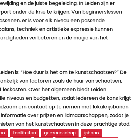
ijding en de juiste begeleiding. In Leiden zijn er
ort onder de knie te krijgen. Van beginnerslessen
assenen, er is voor elk niveau een passende
lans, techniek en artistieke expressie kunnen
aardigheden verbeteren en de magie van het
eiden is: “Hoe duur is het om te kunstschaatsen?” De
nkelijk van factoren zoals de huur van schaatsen,
of leskosten. Over het algemeen biedt Leiden
le niveaus en budgetten, zodat iedereen de kans krijgt
aadzaam om contact op te nemen met lokale ijsbanen
 informatie over prijzen en lidmaatschappen, zodat je
enieten van het kunstschaatsen in deze prachtige stad.
en
faciliteiten
gemeenschap
ijsbaan