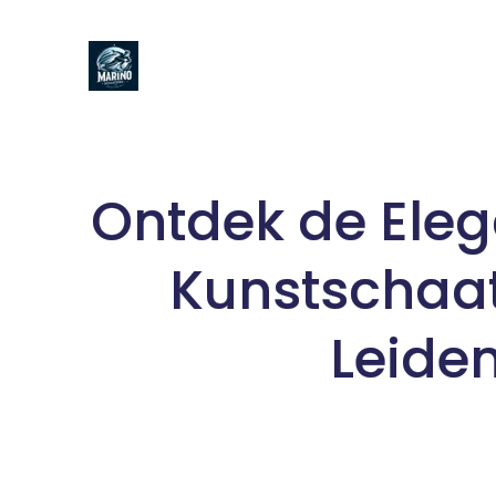
Naar
de
inhoud
gaan
Ontdek de Eleg
Kunstschaat
Leide