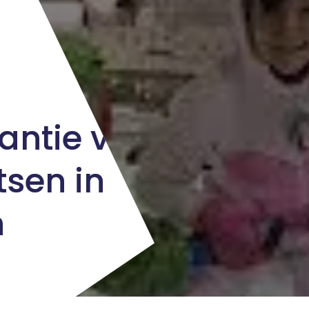
antie van
sen in
n