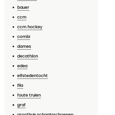
bauer
ccm
ccm hockey
combi
dames
decathlon
edea
elfstedentocht
fila
foute truien
graf
groothuis schaatsschoenen