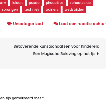
vorm
leiden
passie
pirouettes
schaatsclub
sprongen
techniek
trainers
wedstrijden
o
Uncategorized
Laat een reactie achter
O
d
E
Betoverende Kunstschaatsen voor Kinderen:
v
Een Magische Beleving op het Ijs
K
i
L
lden zijn gemarkeerd met
*