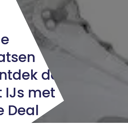
le
atsen
ntdek de
 IJs met
e Deal