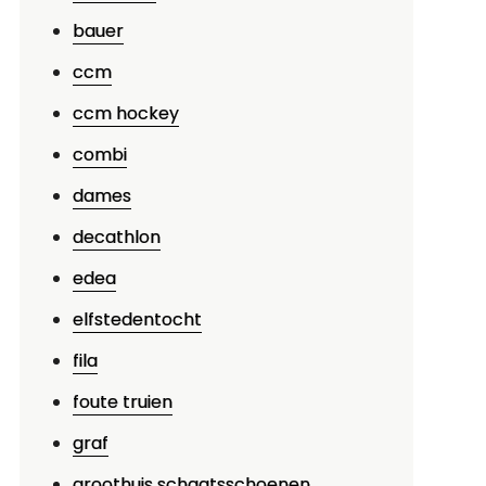
p
bauer
peciale
ccm
unstschaatsen
anbieding:
ccm hockey
ntdek
combi
e
dames
agie
an
decathlon
et
edea
Js
et
elfstedentocht
nze
fila
nieke
foute truien
eal
graf
groothuis schaatsschoenen