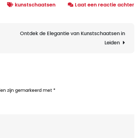
o
kunstschaatsen
Laat een reactie achter
S
K
A
Ontdek de Elegantie van Kunstschaatsen in
O
Leiden
d
M
v
h
I
m
lden zijn gemarkeerd met
*
O
U
D