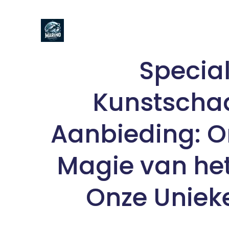
Naar
de
inhoud
gaan
Specia
Kunstscha
Aanbieding: O
Magie van het
Onze Uniek