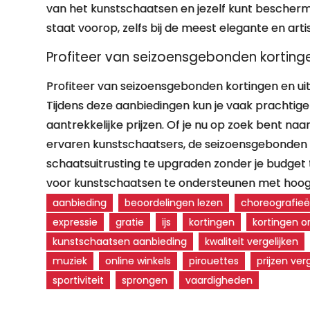
van het kunstschaatsen en jezelf kunt beschermen
staat voorop, zelfs bij de meest elegante en art
Profiteer van seizoensgebonden kortinge
Profiteer van seizoensgebonden kortingen en ui
Tijdens deze aanbiedingen kun je vaak prachtig
aantrekkelijke prijzen. Of je nu op zoek bent 
ervaren kunstschaatsers, de seizoensgebonden 
schaatsuitrusting te upgraden zonder je budget 
voor kunstschaatsen te ondersteunen met hoogw
aanbieding
beoordelingen lezen
choreografie
expressie
gratie
ijs
kortingen
kortingen o
kunstschaatsen aanbieding
kwaliteit vergelijken
muziek
online winkels
pirouettes
prijzen ver
sportiviteit
sprongen
vaardigheden