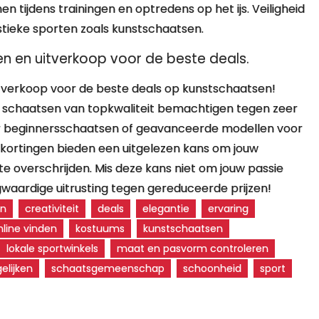
 tijdens trainingen en optredens op het ijs. Veiligheid
istieke sporten zoals kunstschaatsen.
n en uitverkoop voor de beste deals.
tverkoop voor de beste deals op kunstschaatsen!
e schaatsen van topkwaliteit bemachtigen tegen zeer
naar beginnersschaatsen of geavanceerde modellen voor
kortingen bieden een uitgelezen kans om jouw
te overschrijden. Mis deze kans niet om jouw passie
aardige uitrusting tegen gereduceerde prijzen!
ën
creativiteit
deals
elegantie
ervaring
nline vinden
kostuums
kunstschaatsen
lokale sportwinkels
maat en pasvorm controleren
gelijken
schaatsgemeenschap
schoonheid
sport