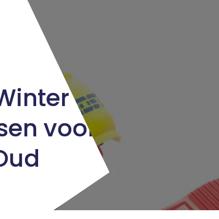
Winter op
tsen voor
Oud