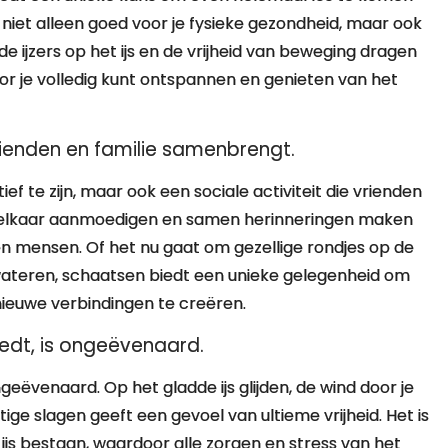
niet alleen goed voor je fysieke gezondheid, maar ook
de ijzers op het ijs en de vrijheid van beweging dragen
oor je volledig kunt ontspannen en genieten van het
vrienden en familie samenbrengt.
ef te zijn, maar ook een sociale activiteit die vrienden
, elkaar aanmoedigen en samen herinneringen maken
en mensen. Of het nu gaat om gezellige rondjes op de
 wateren, schaatsen biedt een unieke gelegenheid om
nieuwe verbindingen te creëren.
iedt, is ongeëvenaard.
ngeëvenaard. Op het gladde ijs glijden, de wind door je
ge slagen geeft een gevoel van ultieme vrijheid. Het is
et ijs bestaan, waardoor alle zorgen en stress van het