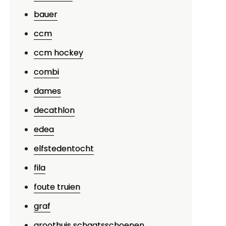
bauer
ccm
ccm hockey
combi
dames
decathlon
edea
elfstedentocht
fila
foute truien
graf
groothuis schaatsschoenen