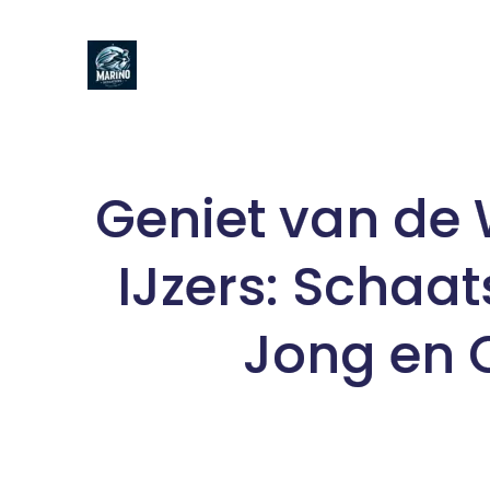
Naar
de
inhoud
gaan
Geniet van de 
IJzers: Schaa
Jong en 