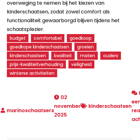
overweging te nemen bij het kiezen van
kinderschaatsen, zodat zowel comfort als
functionaliteit gewaarborgd blijven tijdens het
schaatsplezier.
budget
comfortabel
goedkoop
goedkope kinderschaatsen
groeien
kinderschaatsen
kwaliteit
maten
ouders
prijs-kwaliteitverhouding
veiligheid
winterse activiteiten
02
ee
november
kinderschaatsen
rea
2025
ac