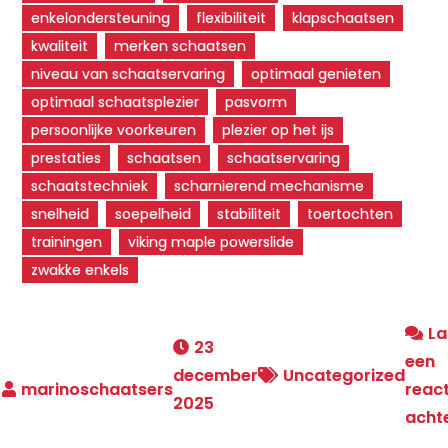
enkelondersteuning
flexibiliteit
klapschaatsen
kwaliteit
merken schaatsen
niveau van schaatservaring
optimaal genieten
optimaal schaatsplezier
pasvorm
persoonlijke voorkeuren
plezier op het ijs
prestaties
schaatsen
schaatservaring
schaatstechniek
scharnierend mechanisme
snelheid
soepelheid
stabiliteit
toertochten
trainingen
viking maple powerslide
zwakke enkels
La
23
een
december
Uncategorized
react
2025
acht