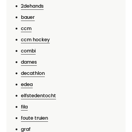
2dehands
bauer
ccm
ccm hockey
combi
dames
decathlon
edea
elfstedentocht
fila
foute truien
graf