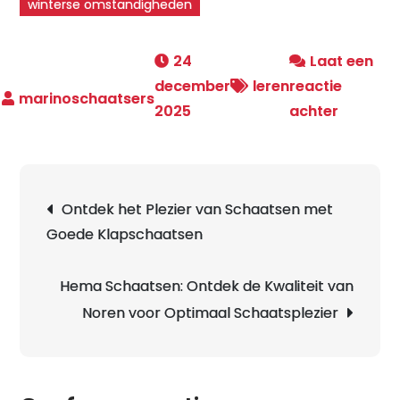
winterse omstandigheden
24
Laat een
december
leren
reactie
op
2025
achter
Ontdek
de
Kunst
Berichtnavigatie
Ontdek het Plezier van Schaatsen met
van
Goede Klapschaatsen
het
Leren
Noors
Hema Schaatsen: Ontdek de Kwaliteit van
Schaats
Noren voor Optimaal Schaatsplezier