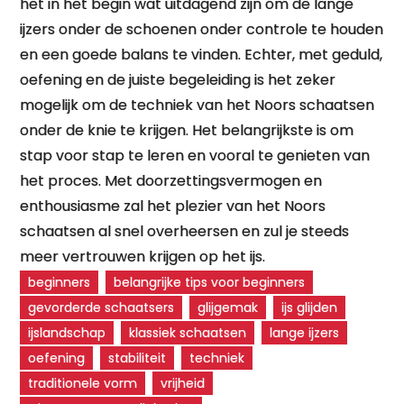
het in het begin wat uitdagend zijn om de lange
ijzers onder de schoenen onder controle te houden
en een goede balans te vinden. Echter, met geduld,
oefening en de juiste begeleiding is het zeker
mogelijk om de techniek van het Noors schaatsen
onder de knie te krijgen. Het belangrijkste is om
stap voor stap te leren en vooral te genieten van
het proces. Met doorzettingsvermogen en
enthousiasme zal het plezier van het Noors
schaatsen al snel overheersen en zul je steeds
meer vertrouwen krijgen op het ijs.
beginners
belangrijke tips voor beginners
gevorderde schaatsers
glijgemak
ijs glijden
ijslandschap
klassiek schaatsen
lange ijzers
oefening
stabiliteit
techniek
traditionele vorm
vrijheid