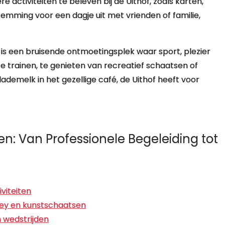
e activiteiten te beleven bij de Uithof, zoals karten,
temming voor een dagje uit met vrienden of familie,
t is een bruisende ontmoetingsplek waar sport, plezier
 trainen, te genieten van recreatief schaatsen of
melk in het gezellige café, de Uithof heeft voor
n: Van Professionele Begeleiding tot
viteiten
ckey en kunstschaatsen
 wedstrijden