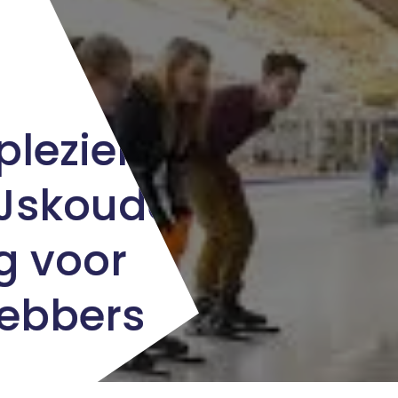
lezier bij
 IJskoude
 voor
hebbers