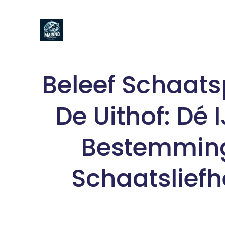
Naar
de
inhoud
gaan
Beleef Schaatsp
De Uithof: Dé
Bestemming
Schaatslief