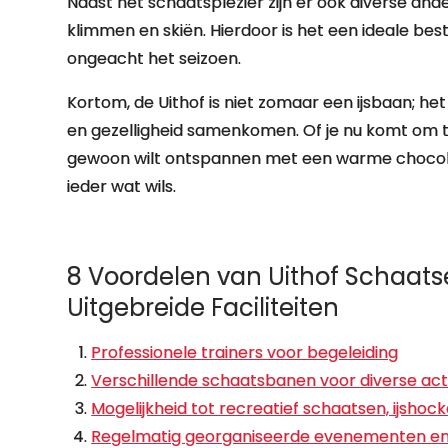
Naast het schaatsplezier zijn er ook diverse ander
klimmen en skiën. Hierdoor is het een ideale bes
ongeacht het seizoen.
Kortom, de Uithof is niet zomaar een ijsbaan; he
en gezelligheid samenkomen. Of je nu komt om te
gewoon wilt ontspannen met een warme chocolade
ieder wat wils.
8 Voordelen van Uithof Schaatse
Uitgebreide Faciliteiten
Professionele trainers voor begeleiding
Verschillende schaatsbanen voor diverse acti
Mogelijkheid tot recreatief schaatsen, ijsho
Regelmatig georganiseerde evenementen en