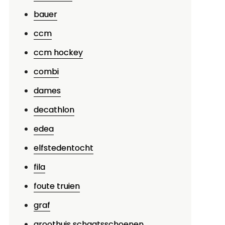
bauer
ccm
ccm hockey
combi
dames
decathlon
edea
elfstedentocht
fila
foute truien
graf
groothuis schaatsschoenen