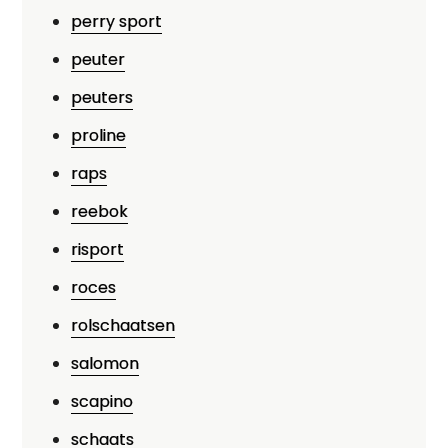
perry sport
peuter
peuters
proline
raps
reebok
risport
roces
rolschaatsen
salomon
scapino
schaats