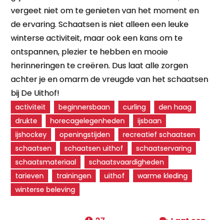
vergeet niet om te genieten van het moment en
de ervaring. Schaatsen is niet alleen een leuke
winterse activiteit, maar ook een kans om te
ontspannen, plezier te hebben en mooie
herinneringen te creëren. Dus laat alle zorgen
achter je en omarm de vreugde van het schaatsen
bij De Uithof!
activiteit
beginnersbaan
curling
den haag
drukte
horecagelegenheden
ijsbaan
ijshockey
openingstijden
recreatief schaatsen
schaatsen
schaatsen uithof
schaatservaring
schaatsmateriaal
schaatsvaardigheden
tarieven
trainingen
uithof
warme kleding
winterse beleving