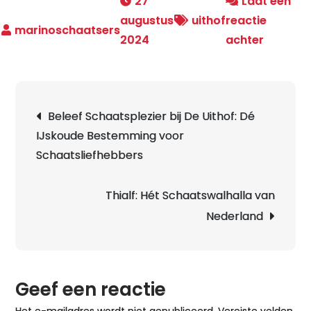
27
Laat een
augustus
uithof
reactie
op
2024
achter
Ontdek
Winterpr
Schaats
Berichtnavigatie
Beleef Schaatsplezier bij De Uithof: Dé
bij
IJskoude Bestemming voor
De
Schaatsliefhebbers
Uithof
in
Den
Thialf: Hét Schaatswalhalla van
Haag
Nederland
Geef een reactie