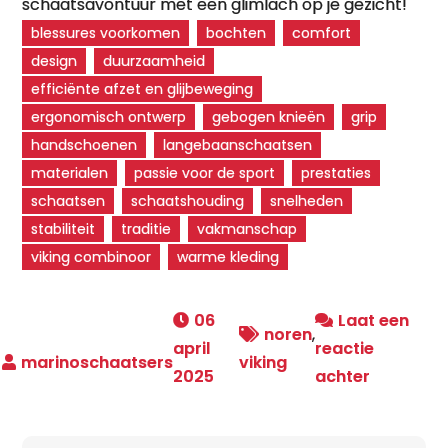
schaatsavontuur met een glimlach op je gezicht!
blessures voorkomen
bochten
comfort
design
duurzaamheid
efficiënte afzet en glijbeweging
ergonomisch ontwerp
gebogen knieën
grip
handschoenen
langebaanschaatsen
materialen
passie voor de sport
prestaties
schaatsen
schaatshouding
snelheden
stabiliteit
traditie
vakmanschap
viking combinoor
warme kleding
06
Laat een
noren
,
april
reactie
viking
op
2025
achter
Ontdek
de