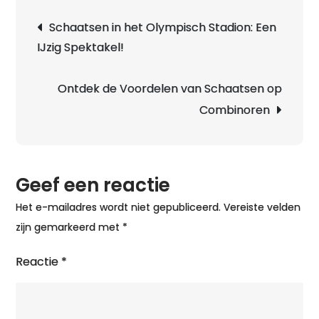
Magie
Berichtnavigatie
Schaatsen in het Olympisch Stadion: Een
van
IJzig Spektakel!
de
Viking
Combino
Ontdek de Voordelen van Schaatsen op
op
Combinoren
het
IJs
Geef een reactie
Het e-mailadres wordt niet gepubliceerd.
Vereiste velden
zijn gemarkeerd met
*
Reactie
*