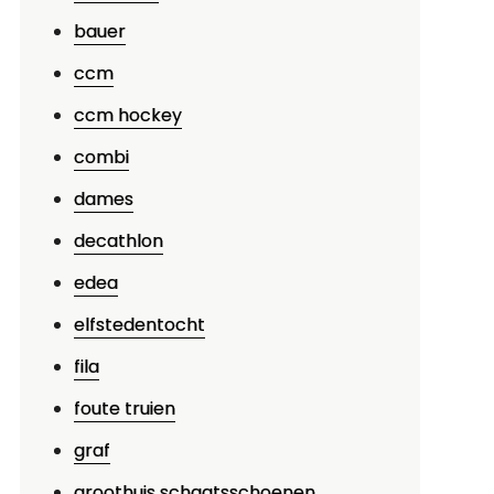
e
bauer
harme
ccm
an
ccm hockey
age
chaatsen:
combi
erug
dames
aar
decathlon
e
orsprong
edea
an
elfstedentocht
et
chaatsen
fila
foute truien
graf
groothuis schaatsschoenen