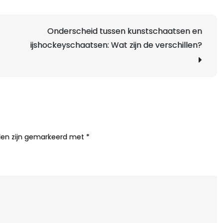
d
C
Onderscheid tussen kunstschaatsen en
v
ijshockeyschaatsen: Wat zijn de verschillen?
L
S
T
n
d
O
v
lden zijn gemarkeerd met
*
h
S