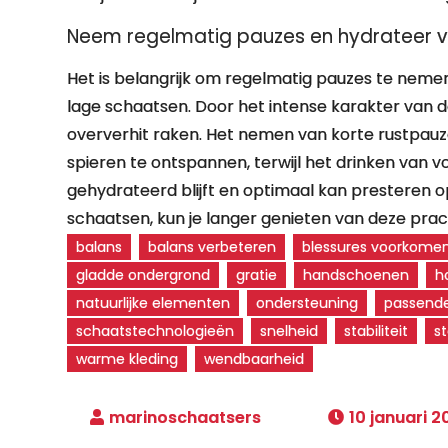
Neem regelmatig pauzes en hydrateer v
Het is belangrijk om regelmatig pauzes te neme
lage schaatsen. Door het intense karakter van d
oververhit raken. Het nemen van korte rustpau
spieren te ontspannen, terwijl het drinken van 
gehydrateerd blijft en optimaal kan presteren op 
schaatsen, kun je langer genieten van deze pra
balans
balans verbeteren
blessures voorkome
gladde ondergrond
gratie
handschoenen
h
natuurlijke elementen
ondersteuning
passend
schaatstechnologieën
snelheid
stabiliteit
st
warme kleding
wendbaarheid
10 januari 2