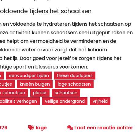
oldoende tijdens het schaatsen.
n en voldoende te hydrateren tijdens het schaatsen op
eze activiteit kunnen schaatsers snel uitgeput raken en
zes helpt om vermoeidheid te verminderen en de
voldoende water ervoor zorgt dat het lichaam
het ijs. Door goed voor jezelf te zorgen tijdens het
chtige sport en blessures voorkomen.
n
eenvoudiger tijden
friese doorlopers
outjes
knieën buigen
lage schaatsen
e schaatsen
plezier
schaatsen
abiliteit verhogen
veilige ondergrond
vrijheid
o
026
lage
Laat een reactie achter
O