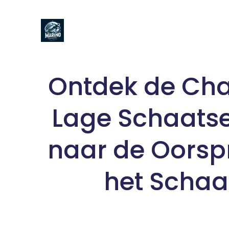
Naar
de
inhoud
gaan
Ontdek de Ch
Lage Schaatse
naar de Oorsp
het Schaa