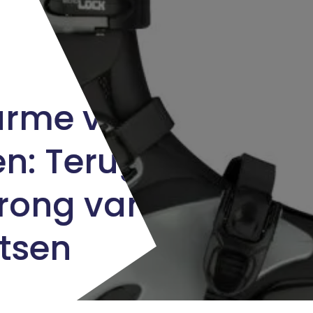
arme van
n: Terug
rong van
tsen