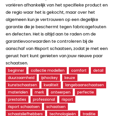
variëren afhankelijk van het specifieke product en
de regio waar het is gekocht, maar over het
algemeen kun je vertrouwen op een degelijke
garantie die je beschermt tegen fabricagefouten
en defecten. Het is altijd aan te raden om de
garantievoorwaarden te controleren bij de
aanschaf van Risport schaatsen, zodat je met een
gerust hart kunt genieten van jouw nieuwe paar
schaatsen.
beginner
collectie modellen
comfort
detail
duurzaamheid
ijshockey
keuze
kunstschaatsen
kwaliteit
langebaanschaatsen
materialen
merk
ontwerpen
perfectie
prestaties
professional
risport
risport schaatsen
schaatsen
schaatsliefhebbers
technologieën
traditie