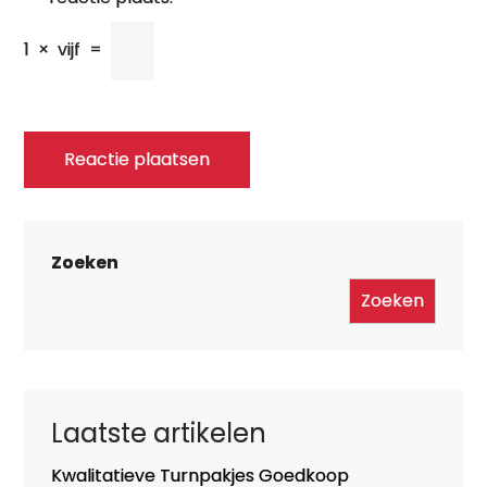
1
×
vijf
=
Zoeken
Zoeken
Laatste artikelen
Kwalitatieve Turnpakjes Goedkoop