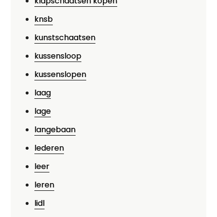
klapschaatsen kopen
knsb
kunstschaatsen
kussensloop
kussenslopen
laag
lage
langebaan
lederen
leer
leren
lidl