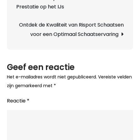
Prestatie op het IJs
de
Perfecte
IJzers
Ontdek de Kwaliteit van Risport Schaatsen
voor
voor een Optimaal Schaatservaring
Jouw
Schaats
Geef een reactie
Het e-mailadres wordt niet gepubliceerd.
Vereiste velden
zijn gemarkeerd met
*
Reactie
*