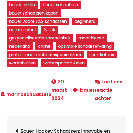
bauer ns-lijn
bauer schaatsen
bauer schaatsen kopen
bauer vapor x2.9 schaatsen
beginners
comfortabel
fysiek
gespecialiseerde sportwinkels
maat kiezen
nederland
online
optimale schaatservaring
professionele schaatsspeciaalzaak
sportketens
warenhuizen
wintersportartikelen
20
Laat een
maart
bauer
reactie
op
2024
achter
Bauer
Schaats
Kopen:
Berichtnavigatie
Bauer Hockey Schaatsen: Innovatie en
Ontdek