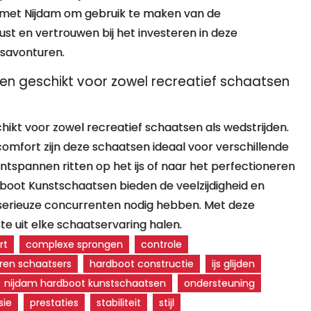
 met Nijdam om gebruik te maken van de
st en vertrouwen bij het investeren in deze
savonturen.
en geschikt voor zowel recreatief schaatsen
hikt voor zowel recreatief schaatsen als wedstrijden.
 comfort zijn deze schaatsen ideaal voor verschillende
ontspannen ritten op het ijs of naar het perfectioneren
dboot Kunstschaatsen bieden de veelzijdigheid en
s serieuze concurrenten nodig hebben. Met deze
te uit elke schaatservaring halen.
rt
complexe sprongen
controle
ren schaatsers
hardboot constructie
ijs glijden
nijdam hardboot kunstschaatsen
ondersteuning
sie
prestaties
stabiliteit
stijl