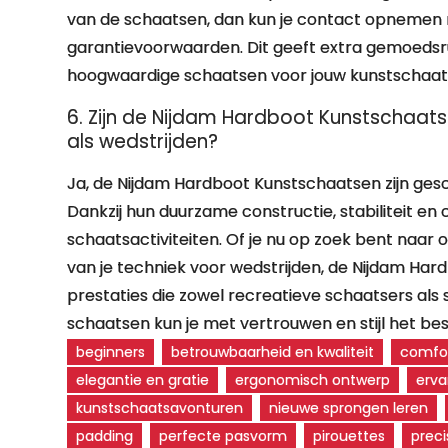
van de schaatsen, dan kun je contact opnemen
garantievoorwaarden. Dit geeft extra gemoedsru
hoogwaardige schaatsen voor jouw kunstschaat
6. Zijn de Nijdam Hardboot Kunstschaats
als wedstrijden?
Ja, de Nijdam Hardboot Kunstschaatsen zijn gesc
Dankzij hun duurzame constructie, stabiliteit en
schaatsactiviteiten. Of je nu op zoek bent naar 
van je techniek voor wedstrijden, de Nijdam Har
prestaties die zowel recreatieve schaatsers al
schaatsen kun je met vertrouwen en stijl het bes
beginners
betrouwbaarheid en kwaliteit
comfo
elegantie en gratie
ergonomisch ontwerp
erva
kunstschaatsavonturen
nieuwe sprongen leren
padding
perfecte pasvorm
pirouettes
preci