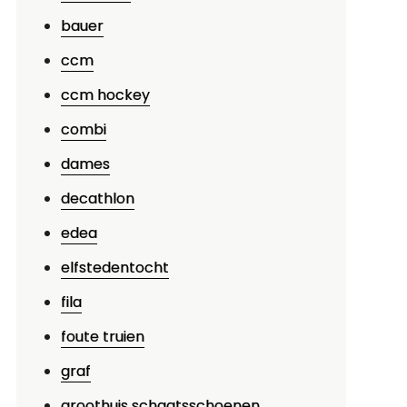
bauer
ccm
p
legante
ccm hockey
itten
combi
p
dames
et
Js
decathlon
et
edea
ijdam
elfstedentocht
ardboot
unstschaatsen
fila
foute truien
graf
groothuis schaatsschoenen