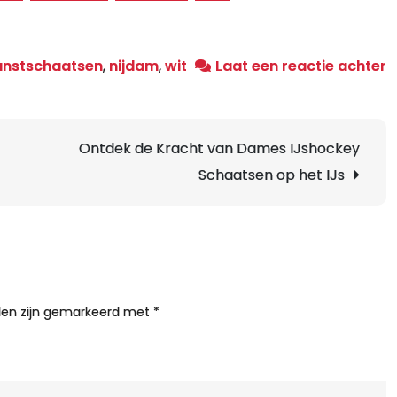
o
unstschaatsen
,
nijdam
,
wit
Laat een reactie achter
E
R
o
Ontdek de Kracht van Dames IJshockey
h
Schaatsen op het IJs
I
m
N
H
K
lden zijn gemarkeerd met
*