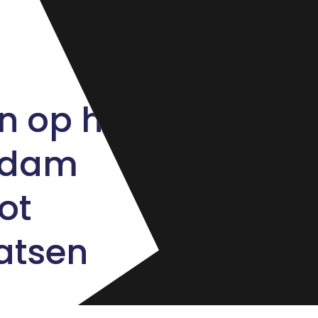
n op het
ijdam
ot
atsen