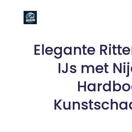
Naar
de
inhoud
gaan
Elegante Ritte
IJs met N
Hardbo
Kunstscha