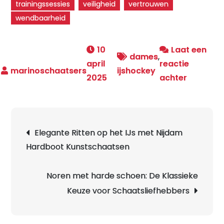
trainingssessies
veiligheid
vertrouwen
wendbaarheid
10
Laat een
dames
,
april
reactie
ijshockey
op
2025
achter
Ontdek
de
Kracht
Berichtnavigatie
Elegante Ritten op het IJs met Nijdam
van
Hardboot Kunstschaatsen
Dames
IJshocke
Schaats
Noren met harde schoen: De Klassieke
op
Keuze voor Schaatsliefhebbers
het
IJs