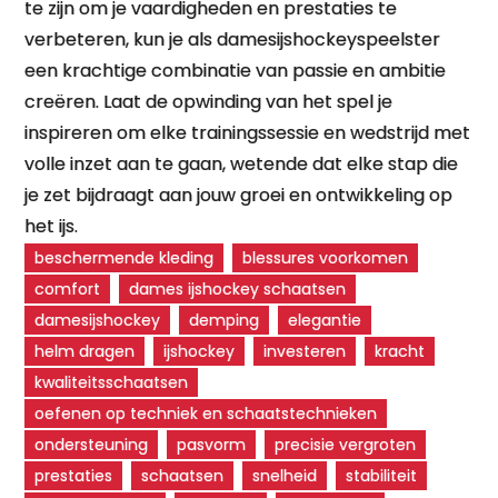
te zijn om je vaardigheden en prestaties te
verbeteren, kun je als damesijshockeyspeelster
een krachtige combinatie van passie en ambitie
creëren. Laat de opwinding van het spel je
inspireren om elke trainingssessie en wedstrijd met
volle inzet aan te gaan, wetende dat elke stap die
je zet bijdraagt aan jouw groei en ontwikkeling op
het ijs.
beschermende kleding
blessures voorkomen
comfort
dames ijshockey schaatsen
damesijshockey
demping
elegantie
helm dragen
ijshockey
investeren
kracht
kwaliteitsschaatsen
oefenen op techniek en schaatstechnieken
ondersteuning
pasvorm
precisie vergroten
prestaties
schaatsen
snelheid
stabiliteit