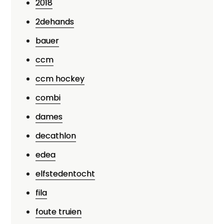
2018
2dehands
bauer
ccm
ccm hockey
combi
dames
decathlon
edea
elfstedentocht
fila
foute truien