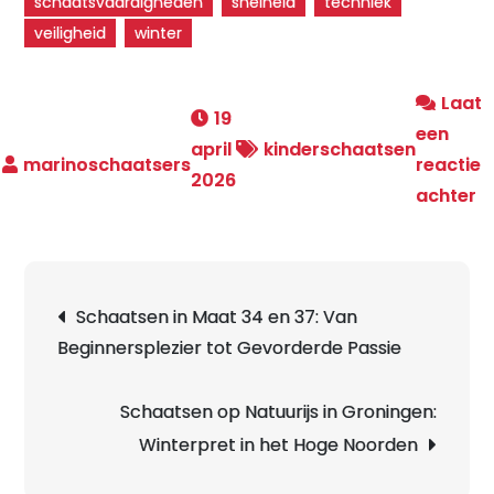
schaatsvaardigheden
snelheid
techniek
veiligheid
winter
Laat
19
een
april
kinderschaatsen
reactie
2026
o
achter
G
v
S
Berichtnavigatie
Schaatsen in Maat 34 en 37: Van
o
Beginnersplezier tot Gevorderde Passie
3
W
P
Schaatsen op Natuurijs in Groningen:
v
Winterpret in het Hoge Noorden
V